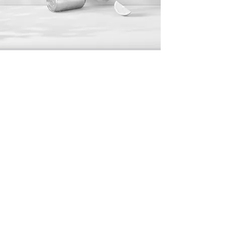
LA CANNETTE ?
Nous avons commencé en 2000 avec une idée en tête
: brasser une bière saine, savoureuse et créative,
servie à tous les amateurs. Grâce à notre expérience
et à notre dévouement, nous avons réussi à produire
toute une variété de bières. Fraîche, généreuse et
tout simplement inoubliable.
Notre brasserie est bien plus qu'un simple lieu de
dégustation. Joignez-vous à nous lors d'une de nos
visites ou de nos dégustations, organisez votre