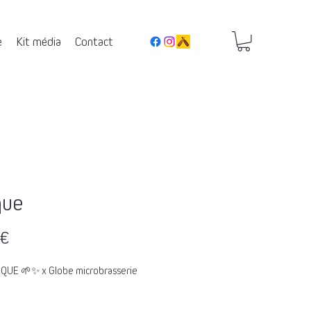
e
Kit média
Contact
que
Prix
 €
QUE 🌱✨ x Globe microbrasserie