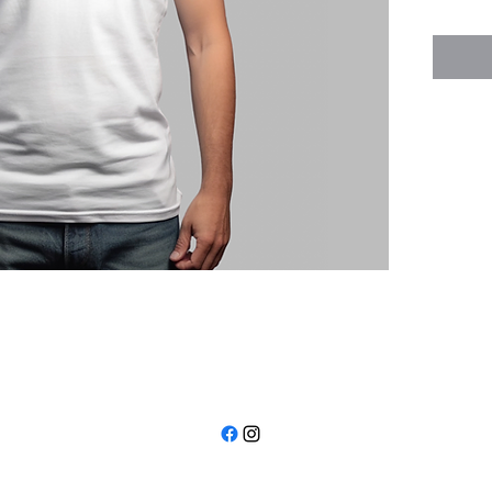
disponib
Tee-shir
et moder