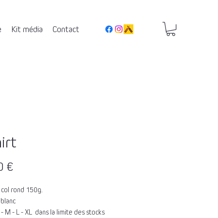
e
Kit média
Contact
irt
Prix
0 €
 col rond 150g.
 blanc
S - M - L - XL dans la limite des stocks