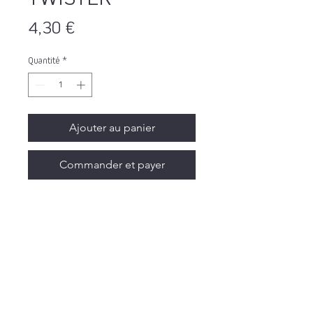
Prix
4,30 €
Quantité
*
Ajouter au panier
Commander et payer
💥🌪️ TWISTER 🌪️💥
La tornade houblonnée est de sortie —
accroche-toi à
ton verre, ça va secouer.
Une Double IPA puissante, tapissée
d’arômes