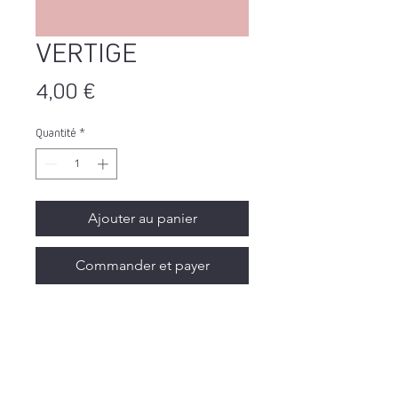
VERTIGE
Prix
4,00 €
Quantité
*
Ajouter au panier
Commander et payer
💫🍃 VERTIGE 🍃💫
Une blanche qui t’attire vers le vide… et
tu vas aimer la chute !
Fraîche et légère, elle dévoile la vivacité